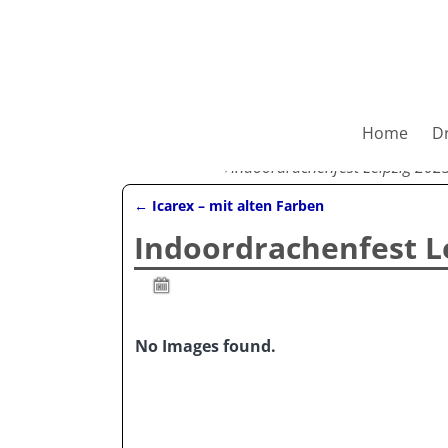
Alphakites
Home
D
Startseite
→
Indoordrachenfest Leipzig 202
←
Icarex – mit alten Farben
Artikelnavigation
Indoordrachenfest Le
4. Oktober 2023
No Images found.