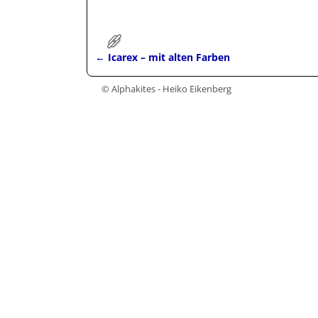
permalink
←
Icarex – mit alten Farben
Artikelnavigation
© Alphakites - Heiko Eikenberg